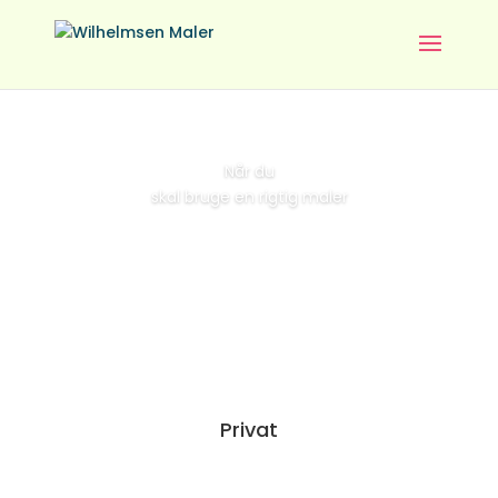
Når du
skal bruge en rigtig maler
Privat
Alle typer malerarbejde bliver udført med gode
produkter, det rigtige værktøj og masser af