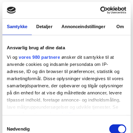
Vores team
Samtykke
Detaljer
Annonceindstillinger
Om
Ansvarlig brug af dine data
Lasse Wilhelmsen
Vi og
vores 980 partnere
ønsker dit samtykke til at
Indehaver af Wilhelmsen Maler
anvende cookies og indsamle persondata om IP-
Fjerde generation efter grundlæggeren, der
adresse, ID og din browser til præferencer, statistik og
trods sin unge alder kan bryste sig af 15 års
marketingformål. Disse oplysninger videregives til vores
malererfaring og en stor passion for epoxy-
samarbejdspartnere, der opbevarer og tilgår oplysninger
metallic.
på din enhed for at vise dig målrettede annoncer, levere
tilpasset indhold, foretage annonce- og indholdsmåling,
lave målgruppeundersøgelser og udvikle tjenester. Se
Jens Wilhelmsen
mere information under
indstillinger
og i vores
Daglig leder af Wilhelmsen Farver & Pensel
persondatapolitik. Du kan altid trække dit samtykke
Samtykkevalg
Tredje generation efter grundlæggeren, der
tilbage eller ændre indstillinger fra vores
Nødvendig
nyder at dele 40 års erfaring som maler med