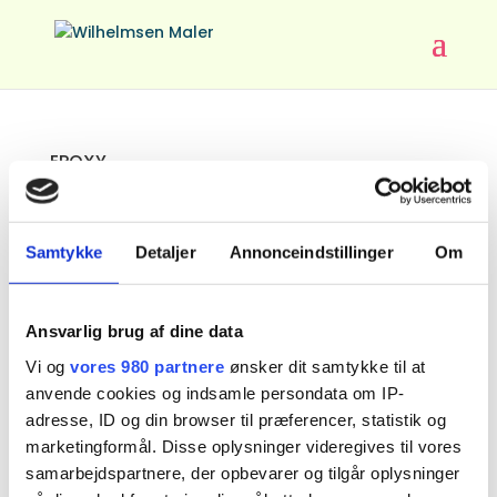
EPOXY
af
admin
|
nov 13, 2018
|
kompetenceområder
40 års erfaring med epoxy-gulve, hvor kun
Samtykke
Detaljer
Annonceindstillinger
Om
fantasien sætter grænser for det visuelle
udtryk.
Ansvarlig brug af dine data
MALING
Vi og
vores 980 partnere
ønsker dit samtykke til at
af
admin
|
nov 13, 2018
|
kompetenceområder
anvende cookies og indsamle persondata om IP-
adresse, ID og din browser til præferencer, statistik og
Skal det være en nuance af hvid, eller skal der
knald på farverne? Vi har produkter i høj kvalitet.
marketingformål. Disse oplysninger videregives til vores
samarbejdspartnere, der opbevarer og tilgår oplysninger