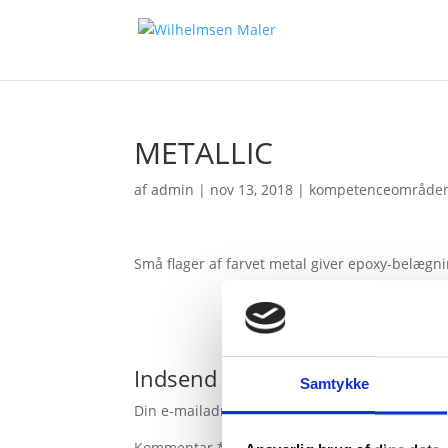
METALLIC
af
admin
|
nov 13, 2018
|
kompetenceområde
Små flager af farvet metal giver epoxy-belægni
Indsend Kommentar
Samtykke
Din e-mailadresse vil ikke blive publiceret.
Kræ
Kommentar
*