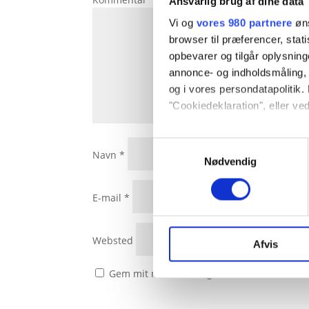
Ansvarlig brug af dine data
Vi og
vores 980 partnere
øns
browser til præferencer, stat
opbevarer og tilgår oplysning
annonce- og indholdsmåling,
og i vores persondatapolitik. 
"Cookiedeklaration", eller ved
Dine valg anvendes på hele w
Samtykkevalg
Navn
*
Nødvendig
Vi bruger cookies til at tilpas
vores trafik. Vi deler også 
E-mail
*
annonceringspartnere og anal
dem, eller som de har indsaml
Websted
Afvis
Gem mit navn, mail og websted i denne br