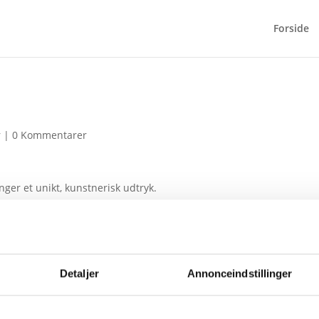
Forside
r
|
0 Kommentarer
nger et unikt, kunstnerisk udtryk.
Detaljer
Annonceindstillinger
vede felter er markeret med
*