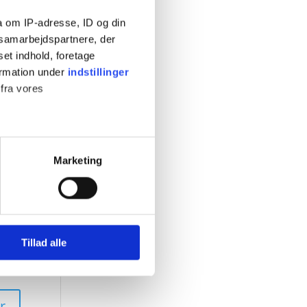
a om IP-adresse, ID og din
s samarbejdspartnere, der
set indhold, foretage
ormation under
indstillinger
 fra vores
Marketing
 medier og til at analysere
nden for sociale medier,
e oplysninger, du har givet
Tillad alle