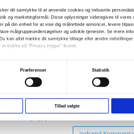
ker dit samtykke til at anvende cookies og indsamle persondat
istik og marketingformål. Disse oplysninger videregives til vore
er på din enhed for at vise dig målrettede annoncer, levere tilpas
 lave målgruppeundersøgelser og udvikle tjenester. Se mere inf
Du kan altid trække dit samtykke tilbage eller ændre indstillinger
 at trykke på "Privacy trigger" ikonet.
ebsitet.
Præferencer
Statistik
se vores indhold og annoncer, til at vise dig funktioner til sociale
oplysninger om din brug af vores hjemmeside med vores partnere i
ysepartnere. Vores partnere kan kombinere disse data med andr
et fra din brug af deres tjenester.
Tillad valgte
owser til næste gang jeg kommenterer.